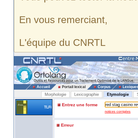
En vous remerciant,
L'équipe du CNRTL
Accueil
Portail lexical
Corpus
Lexique
Morphologie
Lexicographie
Etymologie
Entrez une forme
TLFi
notices corrigées
Erreur