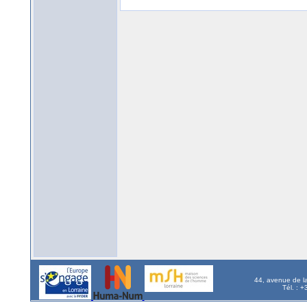
44, avenue de l
Tél. : 