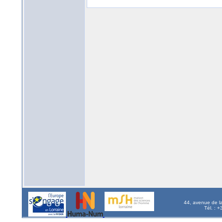
44, avenue de l
Tél. : 