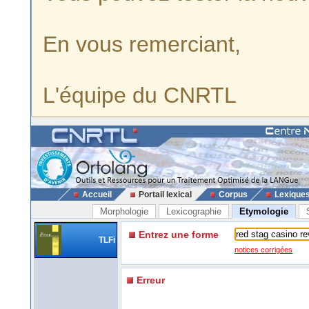
En vous remerciant,
L'équipe du CNRTL
Accueil
Portail lexical
Corpus
Lexique
Morphologie
Lexicographie
Etymologie
Entrez une forme
TLFi
notices corrigées
Erreur