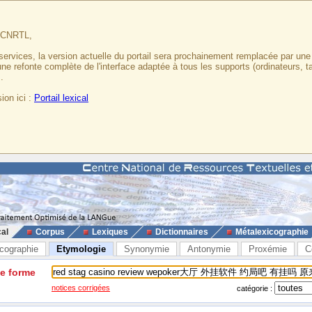
u CNRTL,
services, la version actuelle du portail sera prochainement remplacée par un
 une refonte complète de l'interface adaptée à tous les supports (ordinateurs, t
.
ion ici :
Portail lexical
cal
Corpus
Lexiques
Dictionnaires
Métalexicographie
cographie
Etymologie
Synonymie
Antonymie
Proxémie
C
ne forme
notices corrigées
catégorie :