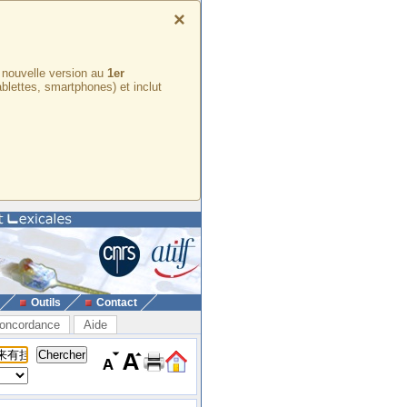
×
e nouvelle version au
1er
ablettes, smartphones) et inclut
Outils
Contact
oncordance
Aide