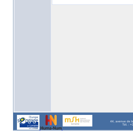
44, avenue de l
Tél. : 