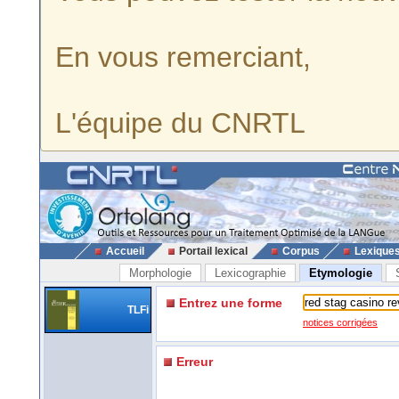
En vous remerciant,
L'équipe du CNRTL
Accueil
Portail lexical
Corpus
Lexique
Morphologie
Lexicographie
Etymologie
Entrez une forme
TLFi
notices corrigées
Erreur