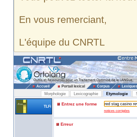
En vous remerciant,
L'équipe du CNRTL
Accueil
Portail lexical
Corpus
Lexique
Morphologie
Lexicographie
Etymologie
Entrez une forme
TLFi
notices corrigées
Erreur