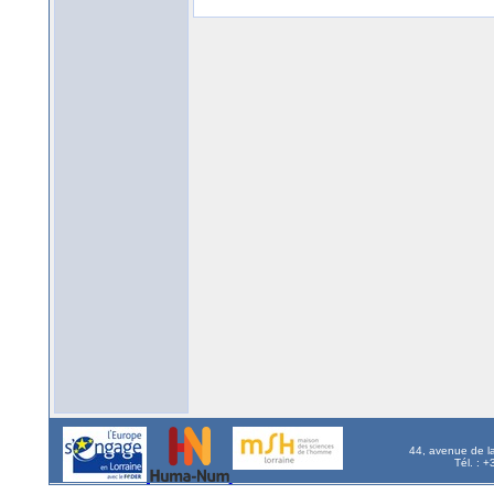
44, avenue de l
Tél. : 