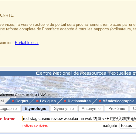
u CNRTL,
services, la version actuelle du portail sera prochainement remplacée par un
 une refonte complète de l'interface adaptée à tous les supports (ordinateurs, t
.
ion ici :
Portail lexical
cal
Corpus
Lexiques
Dictionnaires
Métalexicographie
cographie
Etymologie
Synonymie
Antonymie
Proxémie
C
ne forme
notices corrigées
catégorie :