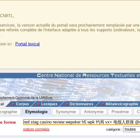
u CNRTL,
services, la version actuelle du portail sera prochainement remplacée par un
 une refonte complète de l'interface adaptée à tous les supports (ordinateurs, t
.
ion ici :
Portail lexical
cal
Corpus
Lexiques
Dictionnaires
Métalexicographie
cographie
Etymologie
Synonymie
Antonymie
Proxémie
C
ne forme
notices corrigées
catégorie :