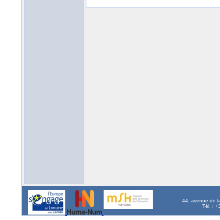
44, avenue de l
Tél. : 