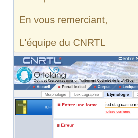
En vous remerciant,
L'équipe du CNRTL
Accueil
Portail lexical
Corpus
Lexique
Morphologie
Lexicographie
Etymologie
Entrez une forme
TLFi
notices corrigées
Erreur