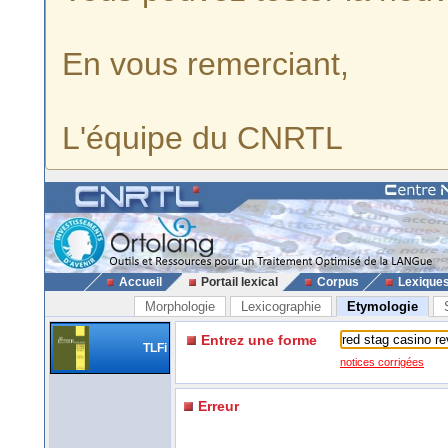
En vous remerciant,
L'équipe du CNRTL
Accueil
Portail lexical
Corpus
Lexique
Morphologie
Lexicographie
Etymologie
Entrez une forme
TLFi
notices corrigées
Erreur