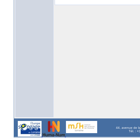
44, avenue de l
Tél. : 