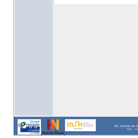
44, avenue de l
Tél. : 