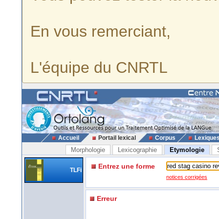
En vous remerciant,
L'équipe du CNRTL
Accueil
Portail lexical
Corpus
Lexique
Morphologie
Lexicographie
Etymologie
Entrez une forme
TLFi
notices corrigées
Erreur