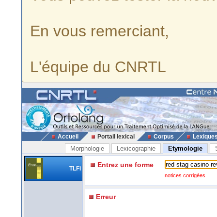
En vous remerciant,
L'équipe du CNRTL
Accueil
Portail lexical
Corpus
Lexique
Morphologie
Lexicographie
Etymologie
Entrez une forme
TLFi
notices corrigées
Erreur