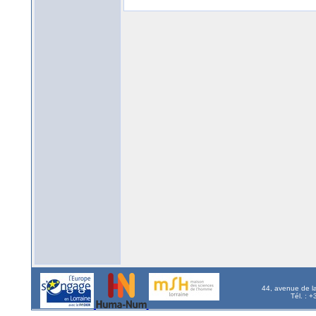
44, avenue de l
Tél. : 