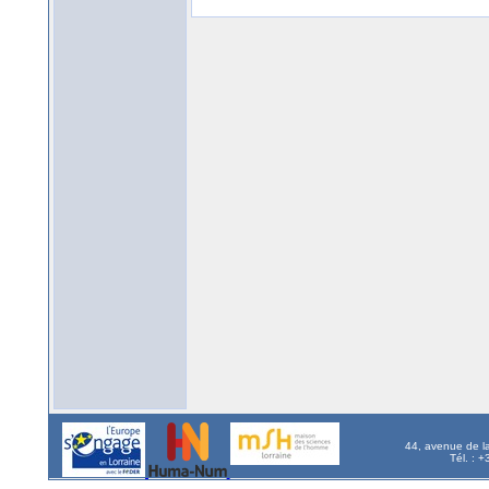
44, avenue de l
Tél. : 