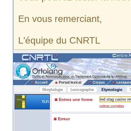
En vous remerciant,
L'équipe du CNRTL
Accueil
Portail lexical
Corpus
Lexique
Morphologie
Lexicographie
Etymologie
Entrez une forme
TLFi
notices corrigées
Erreur