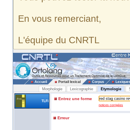
En vous remerciant,
L'équipe du CNRTL
Accueil
Portail lexical
Corpus
Lexique
Morphologie
Lexicographie
Etymologie
Entrez une forme
TLFi
notices corrigées
Erreur