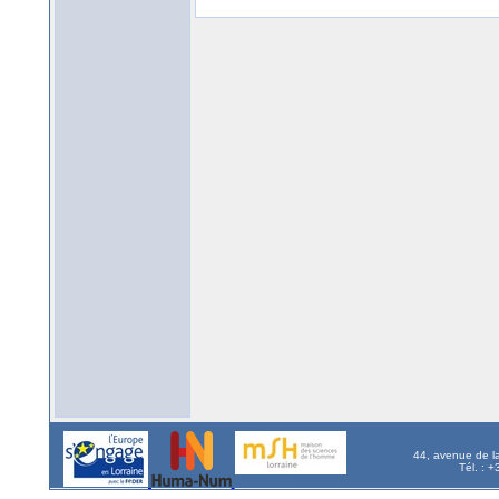
44, avenue de l
Tél. : 