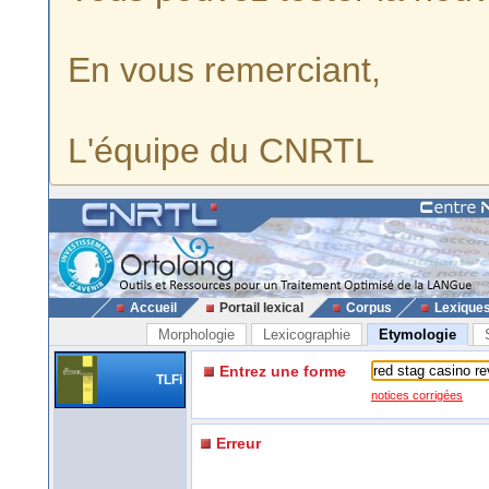
En vous remerciant,
L'équipe du CNRTL
Accueil
Portail lexical
Corpus
Lexique
Morphologie
Lexicographie
Etymologie
Entrez une forme
TLFi
notices corrigées
Erreur