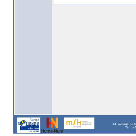
44, avenue de l
Tél. : 