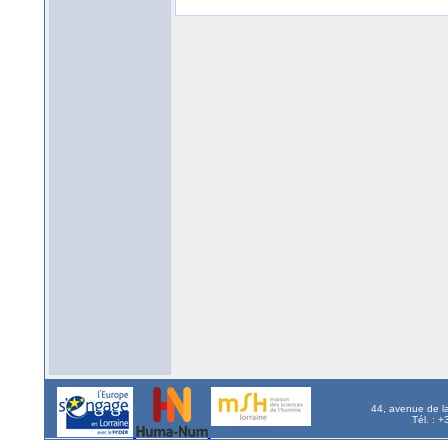
44, avenue de l
Tél. : 