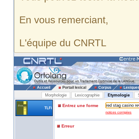
En vous remerciant,
L'équipe du CNRTL
Accueil
Portail lexical
Corpus
Lexique
Morphologie
Lexicographie
Etymologie
Entrez une forme
TLFi
notices corrigées
Erreur