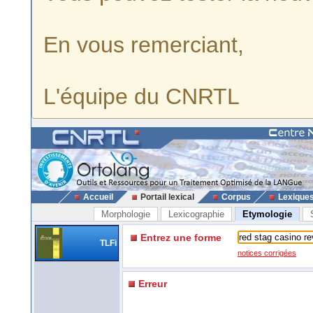
En vous remerciant,
L'équipe du CNRTL
Accueil
Portail lexical
Corpus
Lexique
Morphologie
Lexicographie
Etymologie
Entrez une forme
TLFi
notices corrigées
Erreur