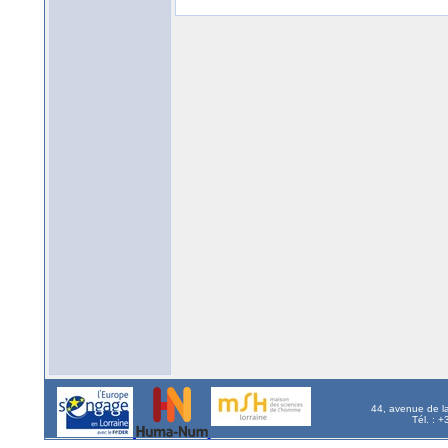
44, avenue de l
Tél. : 