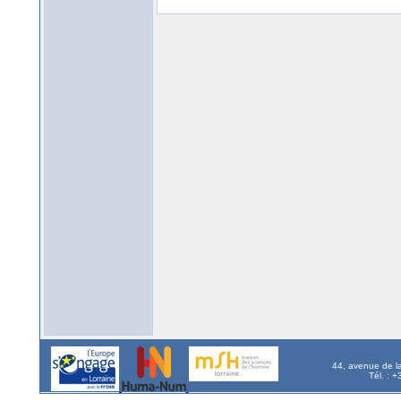
44, avenue de l
Tél. : 