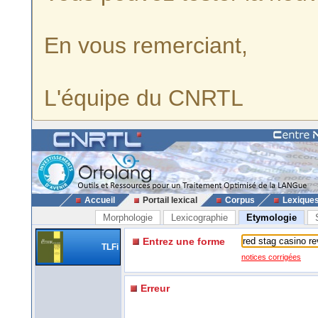
En vous remerciant,
L'équipe du CNRTL
Accueil
Portail lexical
Corpus
Lexique
Morphologie
Lexicographie
Etymologie
Entrez une forme
TLFi
notices corrigées
Erreur