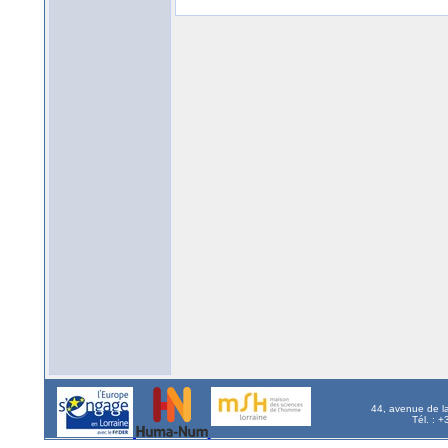
44, avenue de l
Tél. : 