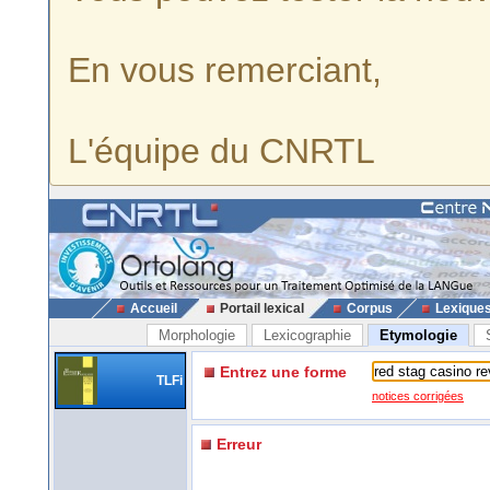
En vous remerciant,
L'équipe du CNRTL
Accueil
Portail lexical
Corpus
Lexique
Morphologie
Lexicographie
Etymologie
Entrez une forme
TLFi
notices corrigées
Erreur