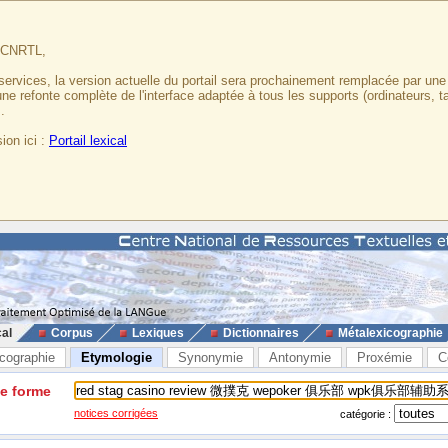
u CNRTL,
services, la version actuelle du portail sera prochainement remplacée par un
 une refonte complète de l'interface adaptée à tous les supports (ordinateurs, t
.
ion ici :
Portail lexical
cal
Corpus
Lexiques
Dictionnaires
Métalexicographie
cographie
Etymologie
Synonymie
Antonymie
Proxémie
C
ne forme
notices corrigées
catégorie :