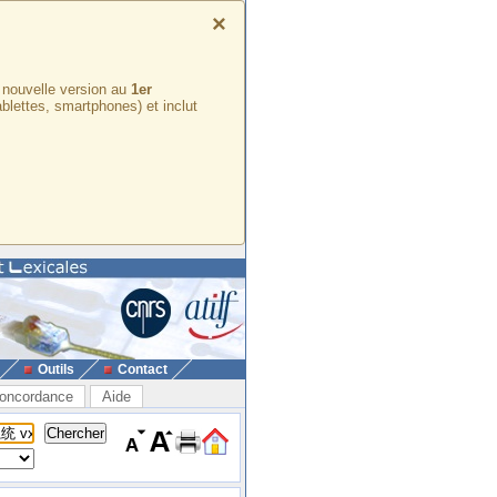
×
e nouvelle version au
1er
ablettes, smartphones) et inclut
Outils
Contact
oncordance
Aide