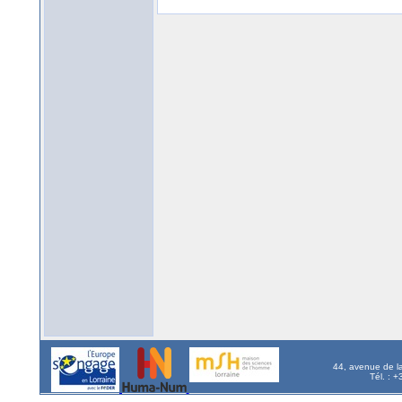
44, avenue de l
Tél. : 