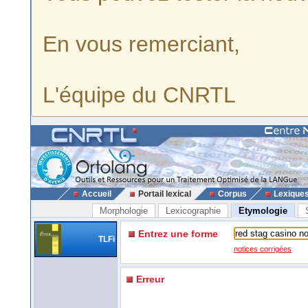
En vous remerciant,
L'équipe du CNRTL
Accueil
Portail lexical
Corpus
Lexique
Morphologie
Lexicographie
Etymologie
Entrez une forme
TLFi
notices corrigées
Erreur