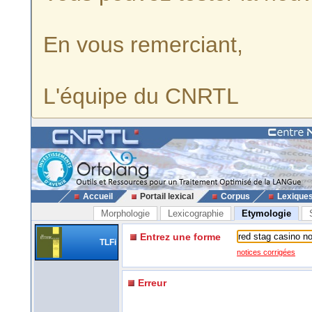
En vous remerciant,
L'équipe du CNRTL
Accueil
Portail lexical
Corpus
Lexique
Morphologie
Lexicographie
Etymologie
Entrez une forme
TLFi
notices corrigées
Erreur