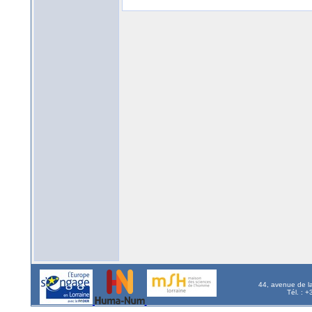
44, avenue de l
Tél. : 