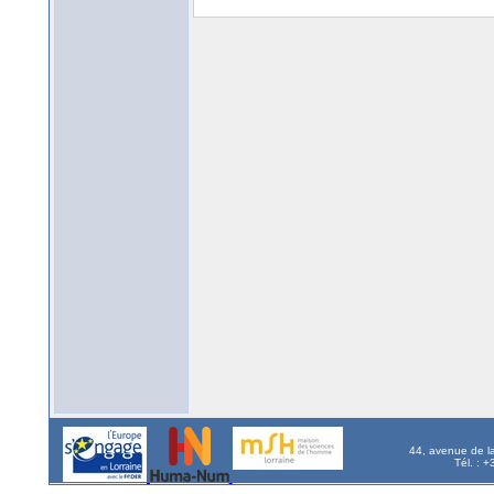
44, avenue de l
Tél. : 