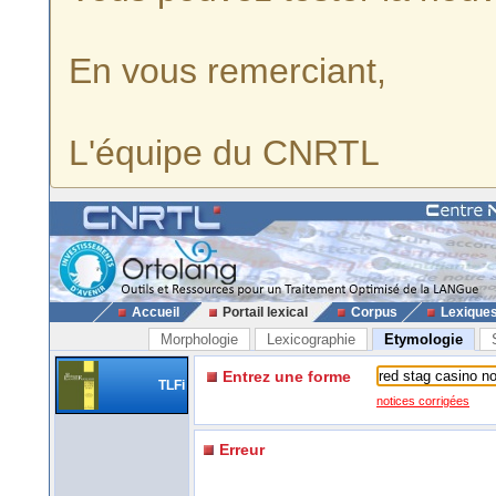
En vous remerciant,
L'équipe du CNRTL
Accueil
Portail lexical
Corpus
Lexique
Morphologie
Lexicographie
Etymologie
Entrez une forme
TLFi
notices corrigées
Erreur