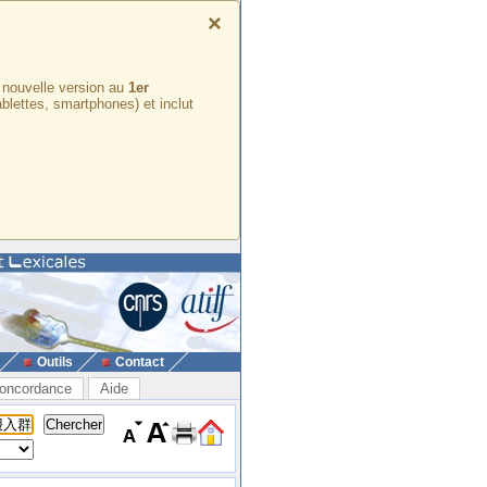
×
e nouvelle version au
1er
ablettes, smartphones) et inclut
Outils
Contact
oncordance
Aide