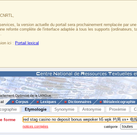
u CNRTL,
services, la version actuelle du portail sera prochainement remplacée par un
 une refonte complète de l'interface adaptée à tous les supports (ordinateurs, t
.
ion ici :
Portail lexical
cal
Corpus
Lexiques
Dictionnaires
Métalexicographie
cographie
Etymologie
Synonymie
Antonymie
Proxémie
C
ne forme
notices corrigées
catégorie :