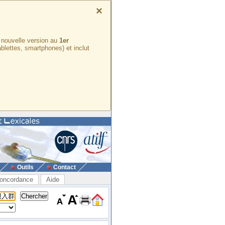
×
e nouvelle version au
1er
ablettes, smartphones) et inclut
Outils
Contact
oncordance
Aide