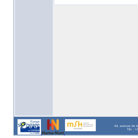
44, avenue de l
Tél. : 