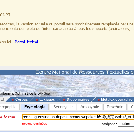
u CNRTL,
services, la version actuelle du portail sera prochainement remplacée par un
 une refonte complète de l'interface adaptée à tous les supports (ordinateurs, t
.
ion ici :
Portail lexical
cal
Corpus
Lexiques
Dictionnaires
Métalexicographie
cographie
Etymologie
Synonymie
Antonymie
Proxémie
C
ne forme
notices corrigées
catégorie :