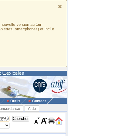
×
e nouvelle version au
1er
ablettes, smartphones) et inclut
Outils
Contact
oncordance
Aide