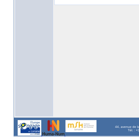
44, avenue de l
Tél. : 