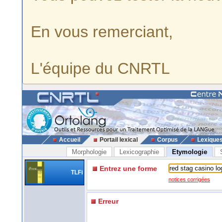
En vous remerciant,
L'équipe du CNRTL
Accueil
Portail lexical
Corpus
Lexique
Morphologie
Lexicographie
Etymologie
Entrez une forme
TLFi
notices corrigées
Erreur