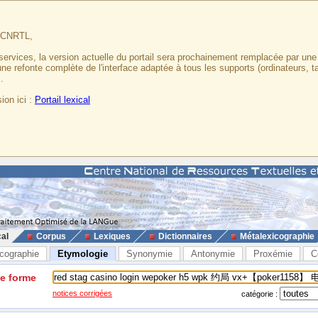
u CNRTL,
services, la version actuelle du portail sera prochainement remplacée par un
 une refonte complète de l'interface adaptée à tous les supports (ordinateurs, t
.
ion ici :
Portail lexical
cal
Corpus
Lexiques
Dictionnaires
Métalexicographie
cographie
Etymologie
Synonymie
Antonymie
Proxémie
C
ne forme
notices corrigées
catégorie :