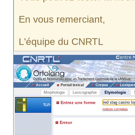
En vous remerciant,
L'équipe du CNRTL
Accueil
Portail lexical
Corpus
Lexique
Morphologie
Lexicographie
Etymologie
Entrez une forme
TLFi
notices corrigées
Erreur