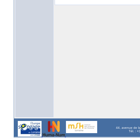
44, avenue de l
Tél. : 