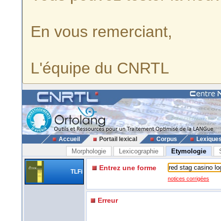
En vous remerciant,
L'équipe du CNRTL
Accueil
Portail lexical
Corpus
Lexique
Morphologie
Lexicographie
Etymologie
Entrez une forme
TLFi
notices corrigées
Erreur