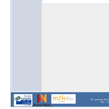
44, avenue de l
Tél. : 