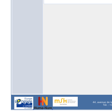
44, avenue de l
Tél. : 