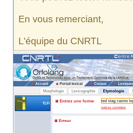
En vous remerciant,
L'équipe du CNRTL
Accueil
Portail lexical
Corpus
Lexique
Morphologie
Lexicographie
Etymologie
Entrez une forme
TLFi
notices corrigées
Erreur