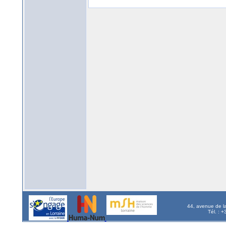
44, avenue de l
Tél. : 