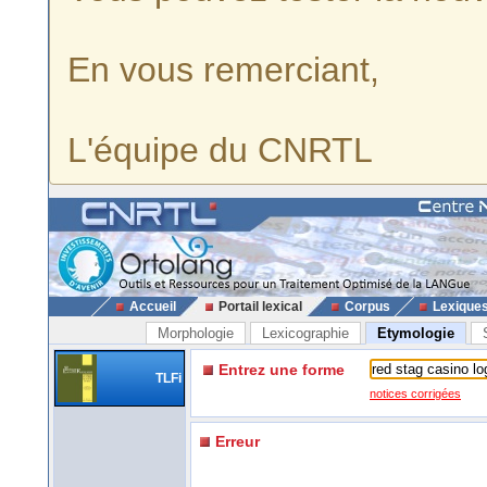
En vous remerciant,
L'équipe du CNRTL
Accueil
Portail lexical
Corpus
Lexique
Morphologie
Lexicographie
Etymologie
Entrez une forme
TLFi
notices corrigées
Erreur