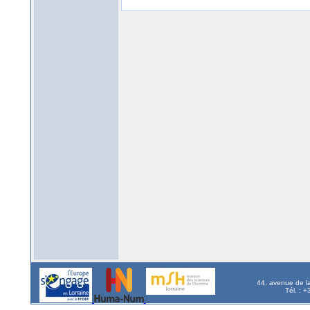
44, avenue de l
Tél. : 