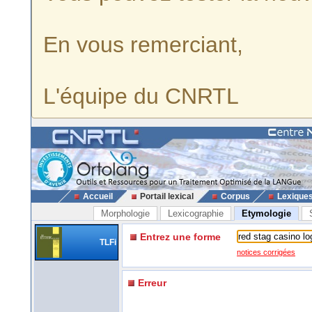
En vous remerciant,
L'équipe du CNRTL
Accueil
Portail lexical
Corpus
Lexique
Morphologie
Lexicographie
Etymologie
Entrez une forme
TLFi
notices corrigées
Erreur