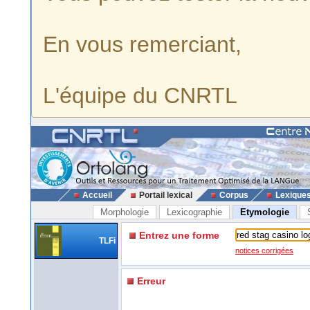
En vous remerciant,
L'équipe du CNRTL
Accueil
Portail lexical
Corpus
Lexique
Morphologie
Lexicographie
Etymologie
Entrez une forme
TLFi
notices corrigées
Erreur