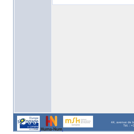
44, avenue de l
Tél. : 