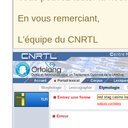
En vous remerciant,
L'équipe du CNRTL
Accueil
Portail lexical
Corpus
Lexique
Morphologie
Lexicographie
Etymologie
Entrez une forme
TLFi
notices corrigées
Erreur