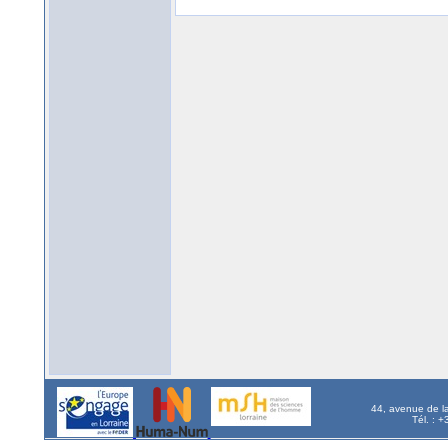
44, avenue de l
Tél. : 