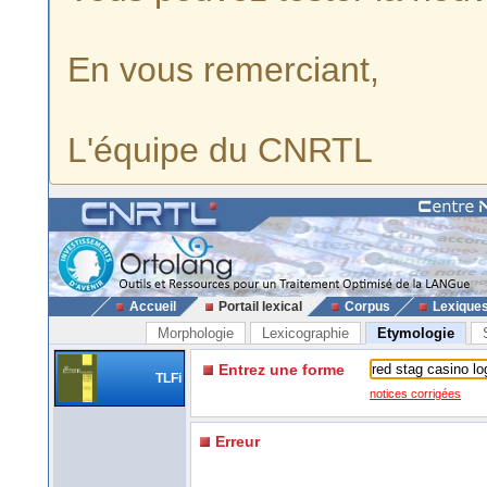
En vous remerciant,
L'équipe du CNRTL
Accueil
Portail lexical
Corpus
Lexique
Morphologie
Lexicographie
Etymologie
Entrez une forme
TLFi
notices corrigées
Erreur