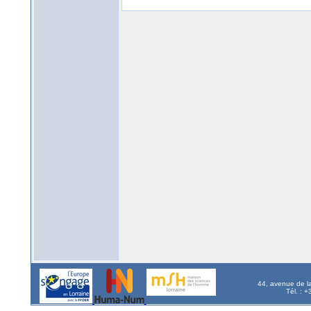
44, avenue de l
Tél. : 