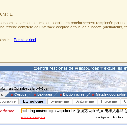
u CNRTL,
services, la version actuelle du portail sera prochainement remplacée par un
 une refonte complète de l'interface adaptée à tous les supports (ordinateurs, t
.
ion ici :
Portail lexical
cal
Corpus
Lexiques
Dictionnaires
Métalexicographie
cographie
Etymologie
Synonymie
Antonymie
Proxémie
C
ne forme
notices corrigées
catégorie :