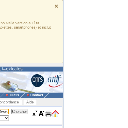
×
e nouvelle version au
1er
ablettes, smartphones) et inclut
Outils
Contact
oncordance
Aide