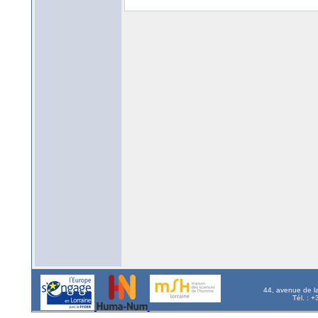
44, avenue de l
Tél. : 