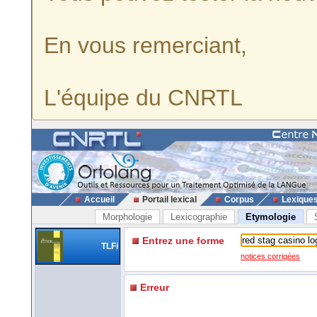
En vous remerciant,
L'équipe du CNRTL
Accueil
Portail lexical
Corpus
Lexique
Morphologie
Lexicographie
Etymologie
Entrez une forme
TLFi
notices corrigées
Erreur