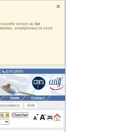
×
e nouvelle version au
1er
ablettes, smartphones) et inclut
Outils
Contact
oncordance
Aide