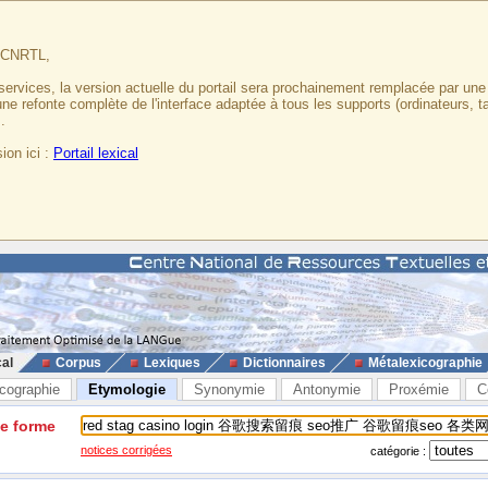
u CNRTL,
services, la version actuelle du portail sera prochainement remplacée par un
 une refonte complète de l'interface adaptée à tous les supports (ordinateurs, t
.
ion ici :
Portail lexical
cal
Corpus
Lexiques
Dictionnaires
Métalexicographie
cographie
Etymologie
Synonymie
Antonymie
Proxémie
C
ne forme
notices corrigées
catégorie :