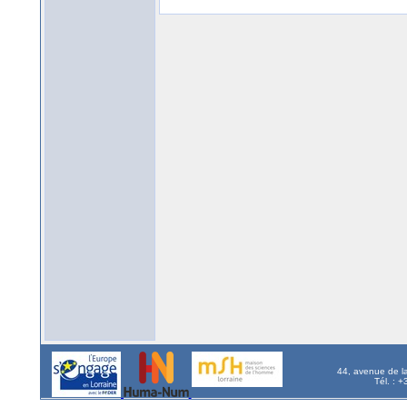
44, avenue de l
Tél. : 