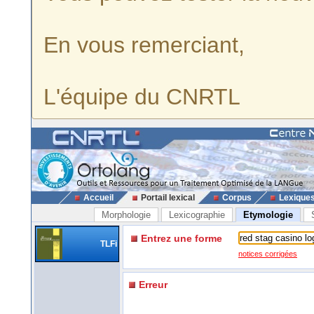
En vous remerciant,
L'équipe du CNRTL
Accueil
Portail lexical
Corpus
Lexique
Morphologie
Lexicographie
Etymologie
Entrez une forme
TLFi
notices corrigées
Erreur