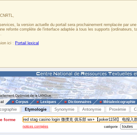
u CNRTL,
services, la version actuelle du portail sera prochainement remplacée par un
 une refonte complète de l'interface adaptée à tous les supports (ordinateurs, t
.
ion ici :
Portail lexical
cal
Corpus
Lexiques
Dictionnaires
Métalexicographie
cographie
Etymologie
Synonymie
Antonymie
Proxémie
C
ne forme
notices corrigées
catégorie :