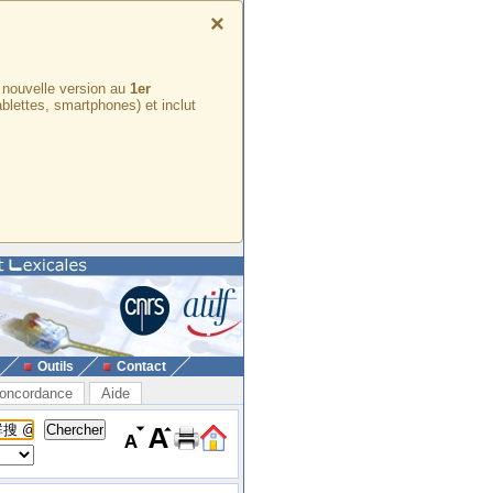
×
e nouvelle version au
1er
ablettes, smartphones) et inclut
Outils
Contact
oncordance
Aide