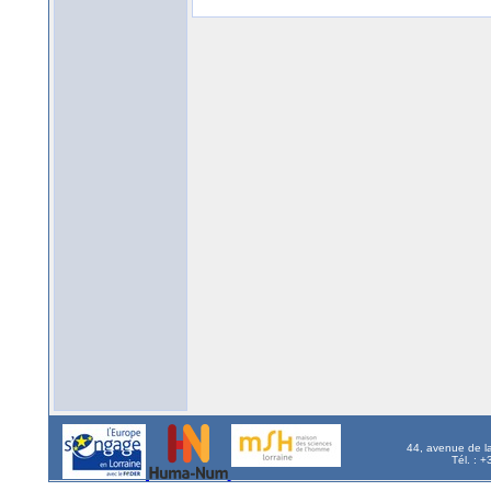
44, avenue de l
Tél. : 