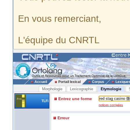
En vous remerciant,
L'équipe du CNRTL
Accueil
Portail lexical
Corpus
Lexique
Morphologie
Lexicographie
Etymologie
Entrez une forme
TLFi
notices corrigées
Erreur