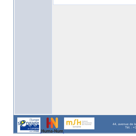
44, avenue de l
Tél. : 