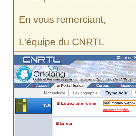
En vous remerciant,
L'équipe du CNRTL
Accueil
Portail lexical
Corpus
Lexique
Morphologie
Lexicographie
Etymologie
Entrez une forme
TLFi
notices corrigées
Erreur