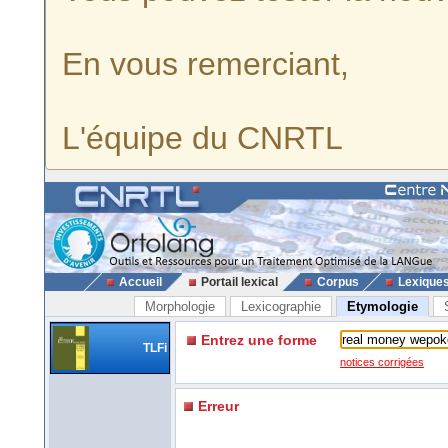
En vous remerciant,
L'équipe du CNRTL
Accueil
Portail lexical
Corpus
Lexique
Morphologie
Lexicographie
Etymologie
Entrez une forme
TLFi
notices corrigées
Erreur