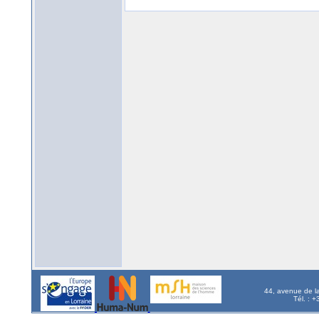
44, avenue de l
Tél. : 