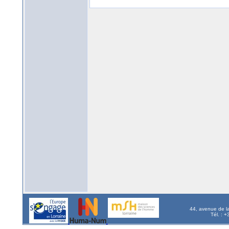
44, avenue de l
Tél. : 