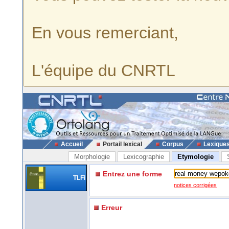
En vous remerciant,
L'équipe du CNRTL
Accueil
Portail lexical
Corpus
Lexique
Morphologie
Lexicographie
Etymologie
Entrez une forme
TLFi
notices corrigées
Erreur