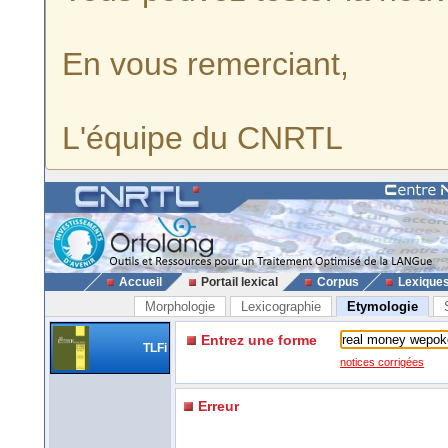
En vous remerciant,
L'équipe du CNRTL
Accueil
Portail lexical
Corpus
Lexique
Morphologie
Lexicographie
Etymologie
Entrez une forme
TLFi
notices corrigées
Erreur