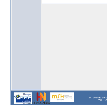
44, avenue de l
Tél. : 