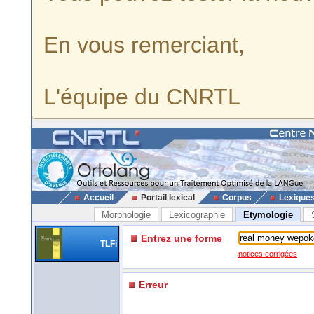
En vous remerciant,
L'équipe du CNRTL
Accueil
Portail lexical
Corpus
Lexique
Morphologie
Lexicographie
Etymologie
Entrez une forme
TLFi
notices corrigées
Erreur