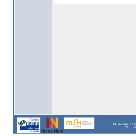
44, avenue de l
Tél. : 