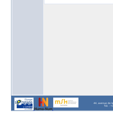
44, avenue de l
Tél. : 