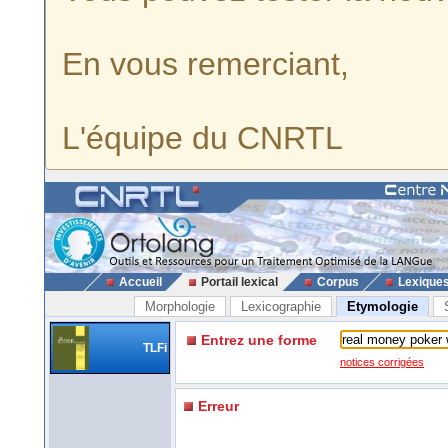
En vous remerciant,
L'équipe du CNRTL
Accueil
Portail lexical
Corpus
Lexique
Morphologie
Lexicographie
Etymologie
Entrez une forme
TLFi
notices corrigées
Erreur