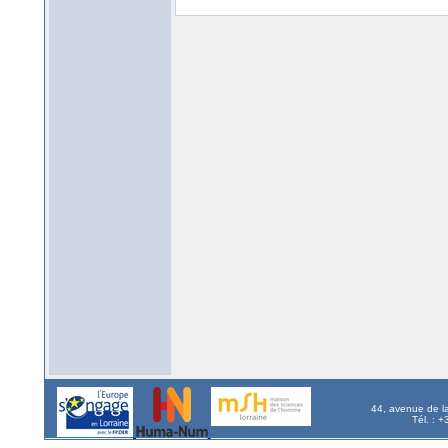
44, avenue de l
Tél. : 