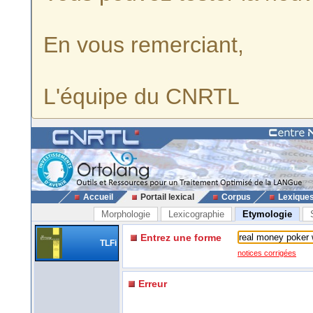
En vous remerciant,
L'équipe du CNRTL
Accueil
Portail lexical
Corpus
Lexique
Morphologie
Lexicographie
Etymologie
Entrez une forme
TLFi
notices corrigées
Erreur