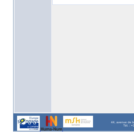
44, avenue de l
Tél. : 