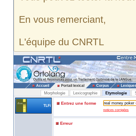
En vous remerciant,
L'équipe du CNRTL
Accueil
Portail lexical
Corpus
Lexique
Morphologie
Lexicographie
Etymologie
Entrez une forme
TLFi
notices corrigées
Erreur